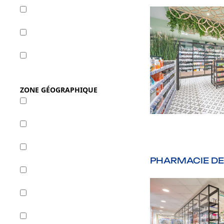
Nature
Optique
Orthopédie
ZONE GÉOGRAPHIQUE
Bretagne
DROM-COM
Espagne
PHARMACIE DE
Est
Nord