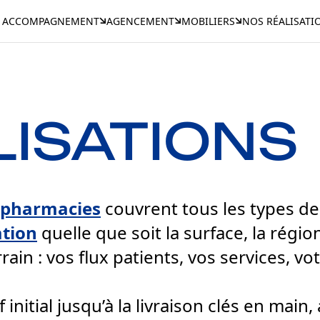
ACCOMPAGNEMENT
AGENCEMENT
MOBILIERS
NOS RÉALISATI
LISATIONS
e pharmacies
couvrent tous les types de
ation
quelle que soit la surface, la régi
rrain : vos flux patients, vos services, v
ef initial jusqu’à la livraison clés en ma