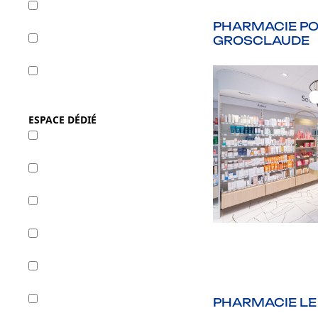
Grande
PHARMACIE PO
GROSCLAUDE
Moyenne
Petite
ESPACE DÉDIÉ
Beauté
Bébé & Maman
Cabine
Dermocosmétique
Front Office
PHARMACIE LE
Maintien à domicile