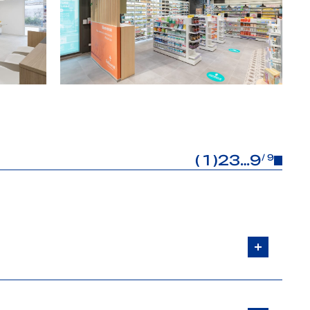
1
2
3
…
9
/ 9
ns le back-office, ou simplement un cadre qui ne reflète plus ce que vous