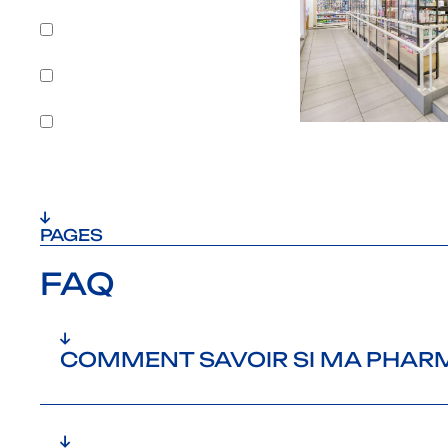
Ouest
Paca
Paris IDF
Sud-Ouest
PAGES
FAQ
COMMENT SAVOIR SI MA PHARM
C’est souvent une accumulation de signaux qui met la puce à l’oreille : des patie