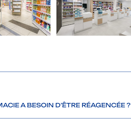
ACIE A BESOIN D’ÊTRE RÉAGENCÉE ?
nts qui circulent mal, un espace parapharmacie peu valorisé, des collaborateurs à l’étroit da