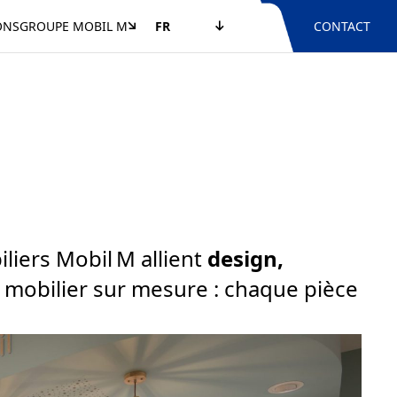
ONS
GROUPE MOBIL M
FR
CONTACT
iliers Mobil M allient
design,
u mobilier sur mesure : chaque pièce