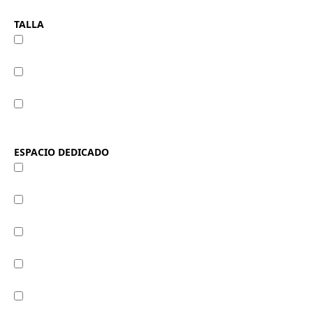
TALLA
Grande
Media
Pequeña
ESPACIO DEDICADO
Natural
Cosmética
Ortopedia
Cabinas
Óptica