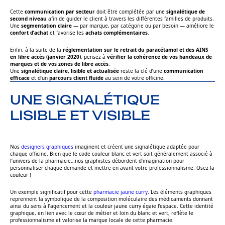
Cette
communication par secteur
doit être complétée par une
signalétique de
second niveau
afin de guider le client à travers les différentes familles de produits.
Une
segmentation claire
— par marque, par catégorie ou par besoin — améliore le
confort d’achat
et favorise les
achats complémentaires
.
Enfin, à la suite de la
réglementation sur le retrait du paracétamol et des AINS
en libre accès (janvier 2020)
, pensez à
vérifier la cohérence de vos bandeaux de
marques et de vos zones de libre accès
.
Une
signalétique claire, lisible et actualisée
reste la clé d’une
communication
efficace
et d’un
parcours client fluide
au sein de votre officine.
UNE SIGNALÉTIQUE
LISIBLE ET VISIBLE
Nos
designers graphiques
imaginent et créent une signalétique adaptée pour
chaque officine. Bien que le code couleur blanc et vert soit généralement associé à
l’univers de la pharmacie…nos graphistes débordent d’imagination pour
personnaliser chaque demande et mettre en avant votre professionnalisme. Osez la
couleur !
Un exemple significatif pour cette
pharmacie jaune curry.
Les éléments graphiques
reprennent la symbolique de la composition moléculaire des médicaments donnant
ainsi du sens à l’agencement et la couleur jaune curry égaie l’espace. Cette identité
graphique, en lien avec le cœur de métier et loin du blanc et vert,
reflète le
professionnalisme et valorise la marque locale de cette pharmacie.