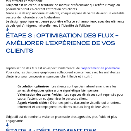
fois attractif et fonctionnel.
L’objectif est de créer un territoire de marque différenciant qui reflète l’image du
pharmacien tout en captant l’attention des clients.
Grâce à un design moderne et adapté, chaque espace de vente devient un véritable
vecteur de notoriété et de fidélisation.
Le design graphique est pensé pour être efficace et harmonieux, avec des éléments
visuels qui s’intègrent naturellement à l’identité de l’officine.
ÉTAPE 3 : OPTIMISATION DES FLUX –
AMÉLIORER L’EXPÉRIENCE DE VOS
CLIENTS
L’optimisation des flux est un aspect fondamental de l
’agencement en pharmacie
.
Pour cela, les designers graphiques collaborent étroitement avec les architectes
d’intérieur pour concevoir un parcours client fluide et intuitif.
Circulation optimisée
: Les clients sont guidés naturellement vers les
zones stratégiques grâce à une signalétique bien pensée.
Valorisation des zones froides
: Les espaces délaissés sont repensés pour
capter l’attention et dynamiser le parcours client.
Appels visuels ciblés
: Créer des points d’accroche visuelle qui orientent,
informent et accompagnent les clients tout au long de leur visite.
L’objectif est de rendre la visite en pharmacie plus agréable, plus fluide et plus
engageante.
ÉTAPE 4 : DÉPLOIEMENT DES