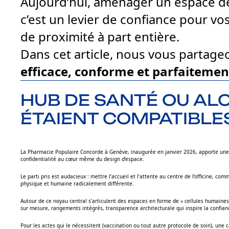
Aujourd’hui, aménager un espace déd
c’est un levier de confiance pour vo
de proximité à part entière.
Dans cet article, nous vous partag
efficace, conforme et parfaitement
HUB DE SANTÉ OU ALCÔ
ÉTAIENT COMPATIBLES
La Pharmacie Populaire Concorde à Genève, inaugurée en janvier 2026, apporte une
confidentialité au cœur même du design d’espace.
Le parti pris est audacieux : mettre l’accueil et l’attente au centre de l’officine, 
physique et humaine radicalement différente.
Autour de ce noyau central s’articulent des espaces en forme de « cellules humaines »
sur mesure, rangements intégrés, transparence architecturale qui inspire la confiance
Pour les actes qui le nécessitent (vaccination ou tout autre protocole de soin), une 