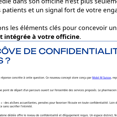
ié dans son officine n’est plus seulem
s patients et un signal fort de votre e
eons les éléments clés pour concevoir u
 intégrée à votre officine
.
VE DE CONFIDENTIALITÉ
 ?
 réponse concrète à cette question. Ce nouveau concept store conçu par
Mobil M Suisse
, re
comme point de départ d’un parcours ouvert sur l’ensemble des services proposés. Le pharmacien
 : des alcôves accueillantes, pensées pour favoriser l’écoute en toute confidentialité. Loin 
 sans sacrifier l’intimité.
cabine dédiée offre le niveau de confidentialité et d’équipement requis. Un espace distinct, f