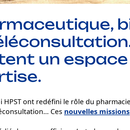
rmaceutique, b
éléconsultation
tent un espace 
tise.
loi HPST ont redéfini le rôle du pharmac
léconsultation… Ces
nouvelles missions