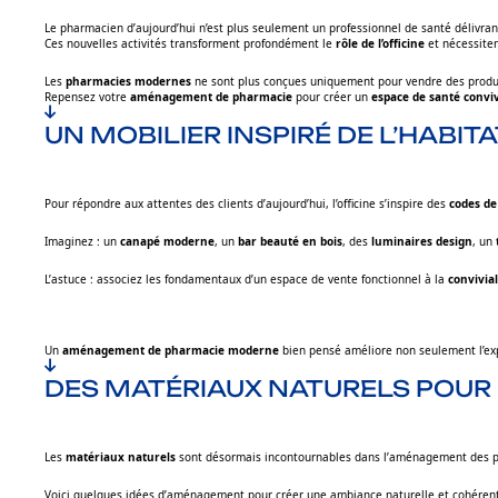
Le pharmacien d’aujourd’hui n’est plus seulement un professionnel de santé délivrant
Ces nouvelles activités transforment profondément le
rôle de l’officine
et nécessiten
Les
pharmacies modernes
ne sont plus conçues uniquement pour vendre des produi
Repensez votre
aménagement de pharmacie
pour créer un
espace de santé conviv
UN MOBILIER INSPIRÉ DE L’HABIT
Pour répondre aux attentes des clients d’aujourd’hui, l’officine s’inspire des
codes de 
Imaginez : un
canapé moderne
, un
bar beauté en bois
, des
luminaires design
, un
L’astuce :
associez les fondamentaux d’un espace de vente fonctionnel à la
convivia
Un
aménagement de pharmacie moderne
bien pensé améliore non seulement l’exp
DES MATÉRIAUX NATURELS POUR
Les
matériaux naturels
sont désormais incontournables dans l’aménagement des ph
Voici quelques idées d’aménagement pour créer une ambiance naturelle et cohérent