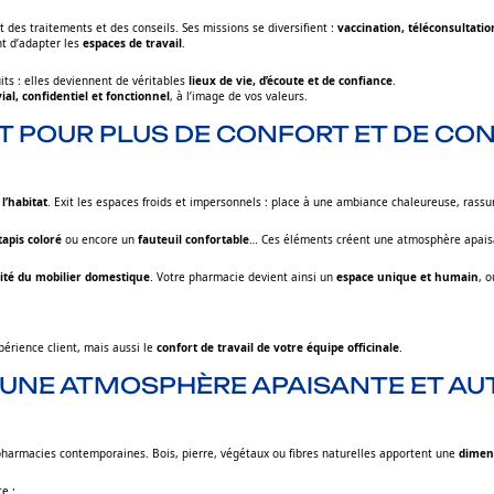
 des traitements et des conseils. Ses missions se diversifient :
vaccination, téléconsultat
t d’adapter les
espaces de travail
.
ts : elles deviennent de véritables
lieux de vie, d’écoute et de confiance
.
ial, confidentiel et fonctionnel
, à l’image de vos valeurs.
AT POUR PLUS DE CONFORT ET DE CON
l’habitat
. Exit les espaces froids et impersonnels : place à une ambiance chaleureuse, rassu
tapis coloré
ou encore un
fauteuil confortable
… Ces éléments créent une atmosphère apaisan
lité du mobilier domestique
. Votre pharmacie devient ainsi un
espace unique et humain
, 
érience client, mais aussi le
confort de travail de votre équipe officinale
.
 UNE ATMOSPHÈRE APAISANTE ET A
armacies contemporaines. Bois, pierre, végétaux ou fibres naturelles apportent une
dimen
e :