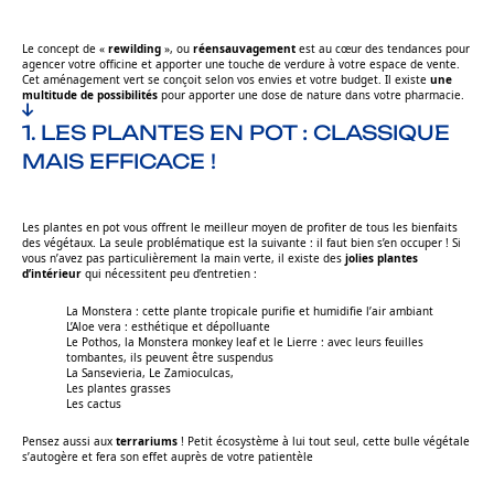
Le concept de «
rewilding
», ou
réensauvagement
est au cœur des tendances pour
agencer votre officine et apporter une touche de verdure à votre espace de vente.
Cet aménagement vert se conçoit selon vos envies et votre budget. Il existe
une
multitude de possibilités
pour apporter une dose de nature dans votre pharmacie.
1. LES PLANTES EN POT : CLASSIQUE
MAIS EFFICACE !
Les plantes en pot vous offrent le meilleur moyen de profiter de tous les bienfaits
des végétaux. La seule problématique est la suivante : il faut bien s’en occuper ! Si
vous n’avez pas particulièrement la main verte, il existe des
jolies plantes
d’intérieur
qui nécessitent peu d’entretien :
La Monstera : cette plante tropicale purifie et humidifie l’air ambiant
L’Aloe vera : esthétique et dépolluante
Le Pothos, la Monstera monkey leaf et le Lierre : avec leurs feuilles
tombantes, ils peuvent être suspendus
La Sansevieria, Le Zamioculcas,
Les plantes grasses
Les cactus
Pensez aussi aux
terrariums
! Petit écosystème à lui tout seul, cette bulle végétale
s’autogère et fera son effet auprès de votre patientèle