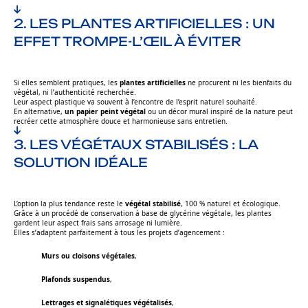
2. LES PLANTES ARTIFICIELLES : UN
EFFET TROMPE-L’ŒIL À ÉVITER
Si elles semblent pratiques, les
plantes artificielles
ne procurent ni les bienfaits du
végétal, ni l’authenticité recherchée.
Leur aspect plastique va souvent à l’encontre de l’esprit naturel souhaité.
En alternative,
un papier peint végétal
ou un décor mural inspiré de la nature peut
recréer cette atmosphère douce et harmonieuse sans entretien.
3. LES VÉGÉTAUX STABILISÉS : LA
SOLUTION IDÉALE
L’option la plus tendance reste le
végétal stabilisé
, 100 % naturel et écologique.
Grâce à un procédé de conservation à base de glycérine végétale, les plantes
gardent leur aspect frais sans arrosage ni lumière.
Elles s’adaptent parfaitement à tous les projets d’agencement :
Murs ou cloisons végétales
,
Plafonds suspendus
,
Lettrages et signalétiques végétalisés
,