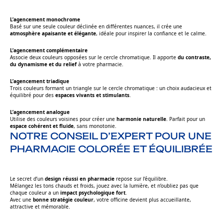
L’agencement monochrome
Basé sur une seule couleur déclinée en différentes nuances, il crée une
atmosphère apaisante et élégante
, idéale pour inspirer la confiance et le calme.
L’agencement complémentaire
Associe deux couleurs opposées sur le cercle chromatique. Il apporte
du contraste,
du dynamisme et du relief
à votre pharmacie.
L’agencement triadique
Trois couleurs formant un triangle sur le cercle chromatique : un choix audacieux et
équilibré pour des
espaces vivants et stimulants
.
L’agencement analogue
Utilise des couleurs voisines pour créer une
harmonie naturelle
. Parfait pour un
espace cohérent et fluide
, sans monotonie.
NOTRE CONSEIL D’EXPERT POUR UNE
PHARMACIE COLORÉE ET ÉQUILIBRÉE
Le secret d’un
design réussi en pharmacie
repose sur l’équilibre.
Mélangez les tons chauds et froids, jouez avec la lumière, et n’oubliez pas que
chaque couleur a un
impact psychologique fort
.
Avec une
bonne stratégie couleur
, votre officine devient plus accueillante,
attractive et mémorable.