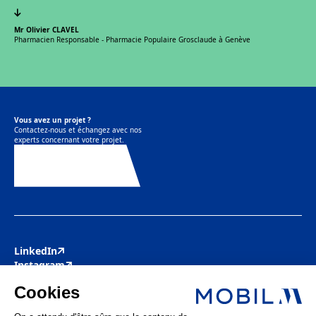
Mr Olivier CLAVEL
Pharmacien Responsable - Pharmacie Populaire Grosclaude à Genève
Vous avez un projet ?
Contactez-nous et échangez avec nos
experts concernant votre projet.
Contactez-nous
LinkedIn
Instagram
Youtube
Facebook
Pinterest