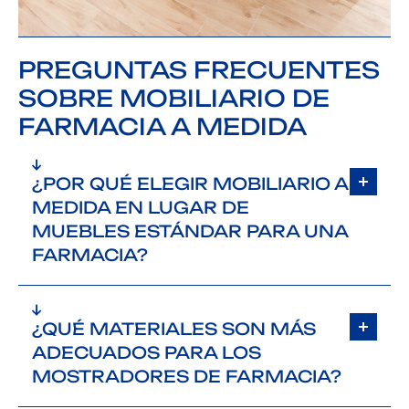
PREGUNTAS FRECUENTES
SOBRE MOBILIARIO DE
FARMACIA A MEDIDA
¿POR QUÉ ELEGIR MOBILIARIO A
MEDIDA EN LUGAR DE
MUEBLES ESTÁNDAR PARA UNA
FARMACIA?
El mobiliario a medida es la única forma de garantizar una optimización completa
del espacio disponible. En España, donde muchos locales tienen estructuras
¿QUÉ MATERIALES SON MÁS
antiguas, columnas descentradas o plantas irregulares, los muebles personalizados
permiten transformar cualquier obstáculo arquitectónico en una zona de venta
ADECUADOS PARA LOS
rentable. Las soluciones estándar de catálogo no pueden ofrecer ese nivel de
MOSTRADORES DE FARMACIA?
adaptación ni esa eficiencia por metro cuadrado.