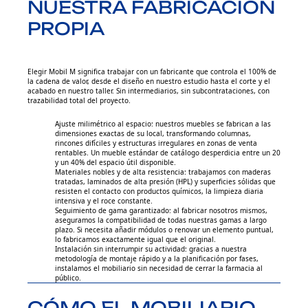
NUESTRA FABRICACIÓN
PROPIA
Elegir Mobil M significa trabajar con un fabricante que controla el 100% de
la cadena de valor, desde el diseño en nuestro estudio hasta el corte y el
acabado en nuestro taller. Sin intermediarios, sin subcontrataciones, con
trazabilidad total del proyecto.
Ajuste milimétrico al espacio: nuestros muebles se fabrican a las
dimensiones exactas de su local, transformando columnas,
rincones difíciles y estructuras irregulares en zonas de venta
rentables. Un mueble estándar de catálogo desperdicia entre un 20
y un 40% del espacio útil disponible.
Materiales nobles y de alta resistencia: trabajamos con maderas
tratadas, laminados de alta presión (HPL) y superficies sólidas que
resisten el contacto con productos químicos, la limpieza diaria
intensiva y el roce constante.
Seguimiento de gama garantizado: al fabricar nosotros mismos,
aseguramos la compatibilidad de todas nuestras gamas a largo
plazo. Si necesita añadir módulos o renovar un elemento puntual,
lo fabricamos exactamente igual que el original.
Instalación sin interrumpir su actividad: gracias a nuestra
metodología de montaje rápido y a la planificación por fases,
instalamos el mobiliario sin necesidad de cerrar la farmacia al
público.
CÓMO EL MOBILIARIO