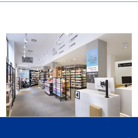
al
para lograr un resultado armonioso.
 la entrega.
ión.