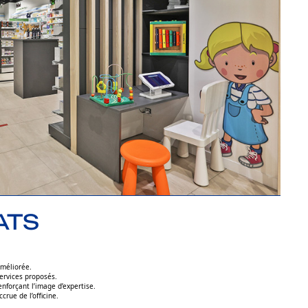
ATS
améliorée.
services proposés.
nforçant l’image d’expertise.
ccrue de l’officine.