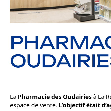
PHARMAC
OUDAIRIE
La
Pharmacie des Oudairies
à La R
espace de vente.
L’objectif était d’