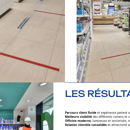
LES RÉSULT
Parcours client fluide
et expérience patient 
Meilleure visibilité
des différents corners et 
Officine moderne,
lumineuse et sectorisée, re
Relation clientèle consolidée
et attractivité a