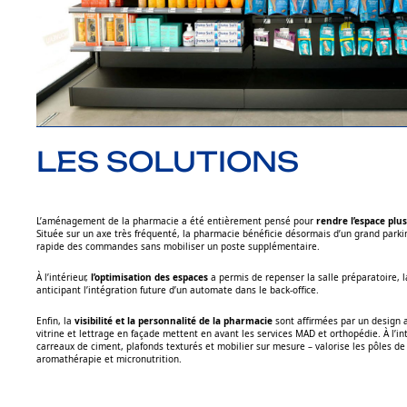
LES SOLUTIONS
L’aménagement de la pharmacie a été entièrement pensé pour
rendre l’espace plus
Située sur un axe très fréquenté, la pharmacie bénéficie désormais d’un grand parki
rapide des commandes sans mobiliser un poste supplémentaire.
À l’intérieur,
l’optimisation des espaces
a permis de repenser la salle préparatoire, l
anticipant l’intégration future d’un automate dans le back-office.
Enfin, la
visibilité et la personnalité de la pharmacie
sont affirmées par un design a
vitrine et lettrage en façade mettent en avant les services MAD et orthopédie. À l’i
carreaux de ciment, plafonds texturés et mobilier sur mesure – valorise les pôles d
aromathérapie et micronutrition.