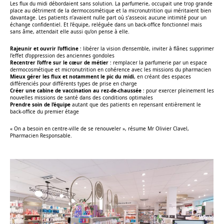
Les flux du midi débordaient sans solution. La parfumerie, occupait une trop grande
place au détriment de la dermocosmétique et la micronutrition qui méritaient bien
davantage. Les patients n’avaient nulle part où s’asseoir, aucune intimité pour un
échange confidentiel. Et l’équipe, reléguée dans un back-office fonctionnel mais
sans âme, attendait elle aussi qu’on pense à elle.
Rajeunir et ouvrir l’officine
: libérer la vision d’ensemble, inviter à flâner, supprimer
l’effet d’oppression des anciennes gondoles
Recentrer l’offre sur le cœur de métier
: remplacer la parfumerie par un espace
dermocosmétique et micronutrition en cohérence avec les missions du pharmacien
Mieux gérer les flux et notamment le pic du midi
, en créant des espaces
différenciés pour différents types de prise en charge
Créer une cabine de vaccination au rez-de-chaussée
: pour exercer pleinement les
nouvelles missions de santé dans des conditions optimales
Prendre soin de l’équipe
autant que des patients en repensant entièrement le
back-office du premier étage
« On a besoin en centre-ville de se renouveler »
, résume Mr Olivier Clavel,
Pharmacien Responsable.