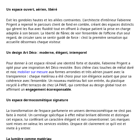
Un espace ouvert, aérien, libéré
Exit les gondoles hautes et les allées contraintes. L’architecte d’intérieur Fabienne
Prigent a repensé le parcours client de fond en comble, créant des espaces distincts
qui gèrent les flux avec fluidité tout en offrant à chaque patient la prise en charge
adaptée à son besoin. La liberté de flâner, de voir l’ensemble de l’officine d’un seul
regard, de circuler sans se sentir guidé de force : c’est la première sensation qui
accueille désormais chaque visiteur.
Un design Art Déco : moderne, élégant, intemporel
Pour donner à cet espace rénové une identité forte et durable, Fabienne Prigent a
opté pour une inspiration Art Déco revisitée. Bois chêne clair, touches de métal doré
et noir,
mobilier sur mesure
aux formes arrondies et très aérien jouant avec la
transparence : chaque matériau a été choisi pour son élégance autant que pour sa
cohérence avec l’ensemble. Un nouveau matériau fait son entrée, du plastique
recyclé à effet terrazzo de chez LA PAVE, qui contribue au design global tout en
affirmant un
engagement écoresponsable
.
Un espace dermocosmétique signature
La transformation de l’espace parfumerie en univers dermocosmétique ne s’est pas
faite à moitié. Un carrelage spécifique à effet métal brillant délimite et distingue
cet espace, lui conférant un caractère élégant et non conventionnel. Les marques
sont mises en valeur, les services visibles. L’espace dit clairement ce qu’il est et
invite à y entrer.
La lumière comme matériau