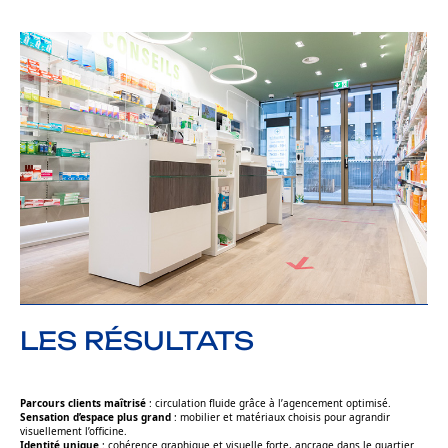
LES RÉSULTATS
Parcours clients maîtrisé
: circulation fluide grâce à l’agencement optimisé.
Sensation d’espace plus grand
: mobilier et matériaux choisis pour agrandir
visuellement l’officine.
Identité unique
: cohérence graphique et visuelle forte, ancrage dans le quartier