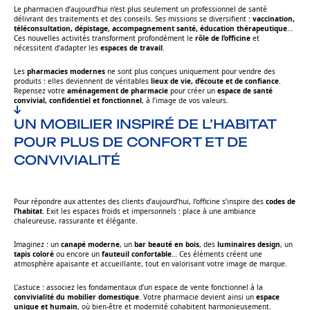
Le pharmacien d’aujourd’hui n’est plus seulement un professionnel de santé
délivrant des traitements et des conseils. Ses missions se diversifient :
vaccination,
téléconsultation, dépistage, accompagnement santé, éducation thérapeutique
…
Ces nouvelles activités transforment profondément le
rôle de l’officine
et
nécessitent d’adapter les
espaces de travail
.
Les
pharmacies modernes
ne sont plus conçues uniquement pour vendre des
produits : elles deviennent de véritables
lieux de vie, d’écoute et de confiance
.
Repensez votre
aménagement de pharmacie
pour créer un
espace de santé
convivial, confidentiel et fonctionnel
, à l’image de vos valeurs.
UN MOBILIER INSPIRÉ DE L’HABITAT
POUR PLUS DE CONFORT ET DE
CONVIVIALITÉ
Pour répondre aux attentes des clients d’aujourd’hui, l’officine s’inspire des
codes de
l’habitat
. Exit les espaces froids et impersonnels : place à une ambiance
chaleureuse, rassurante et élégante.
Imaginez : un
canapé moderne
, un
bar beauté en bois
, des
luminaires design
, un
tapis coloré
ou encore un
fauteuil confortable
… Ces éléments créent une
atmosphère apaisante et accueillante, tout en valorisant votre image de marque.
L’astuce :
associez les fondamentaux d’un espace de vente fonctionnel à la
convivialité du mobilier domestique
. Votre pharmacie devient ainsi un
espace
unique et humain
, où bien-être et modernité cohabitent harmonieusement.