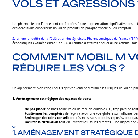
VOLS ET AGRESSIONS 
Les pharmacies en France sont confrontées à une augmentation significative des ac
des agressions concernent un vol de produits de parapharmacie ou du comptoir.
Selon une enquête de la Fédération des Syndicats Pharmaceutiques de France (FSPF)
économiques évaluées entre 1 et 3 % du chiffre d’affaires annuel d’une officine, so
COMMENT MOBIL M VO
RÉDUIRE LES VOLS ?
Un agencement bien conçu peut significativement diminuer les risques de vol en p
1. Aménagement stratégique des espaces de vente
Ne pas placer
de bacs soldeurs ou de tête de gondole (TG) trop près de l’entré
Positionner les comptoirs
de façon à avoir une vue globale sur l’officine, p
Aménager des coins conseils
reculés mais sans produits exposés, pour garan
Faciliter la circulation
tout en limitant les issues directes : une dispositio
1. AMÉNAGEMENT STRATÉGIQUE 