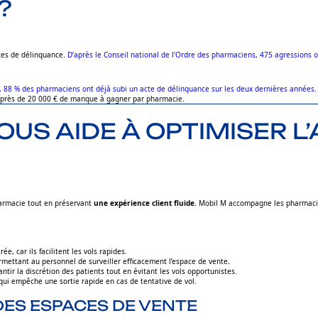
?
tes de délinquance.
D’après le Conseil national de l’Ordre des pharmaciens, 475 agressions 
, 88 % des pharmaciens ont déjà subi un acte de délinquance sur les deux dernières années.
it près de 20 000 € de manque à gagner par pharmacie.
US AIDE À OPTIMISER 
harmacie tout en préservant
une expérience client fluide.
Mobil M accompagne les pharmaciens
e, car ils facilitent les vols rapides.
ermettant au personnel de surveiller efficacement l’espace de vente
.
tir la discrétion des patients tout en évitant les vols opportunistes.
n qui empêche une sortie rapide en cas de tentative de vol.
DES ESPACES DE VENTE