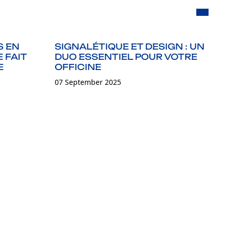
S EN
SIGNALÉTIQUE ET DESIGN : UN
A
 FAIT
DUO ESSENTIEL POUR VOTRE
D
E
OFFICINE
07
07 September 2025