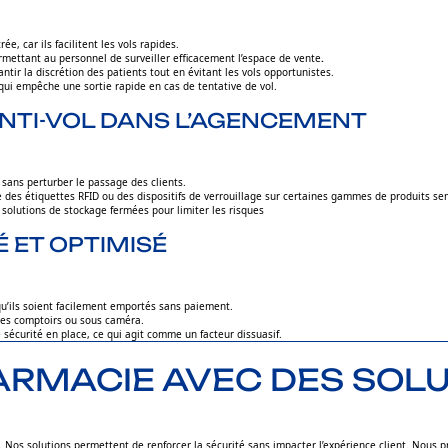
e, car ils facilitent les vols rapides.
ermettant au personnel de surveiller efficacement l’espace de vente
.
tir la discrétion des patients tout en évitant les vols opportunistes.
n qui empêche une sortie rapide en cas de tentative de vol.
 ANTI-VOL DANS L’AGENCEMENT
l sans perturber le passage des clients.
ue des étiquettes RFID ou des dispositifs de verrouillage sur certaines gammes de produits sen
s solutions de stockage fermées pour limiter les risques
É ET OPTIMISÉ
 qu’ils soient facilement emportés sans paiement.
des comptoirs ou sous caméra.
e sécurité en place, ce qui agit comme un facteur dissuasif.
ARMACIE AVEC DES SOL
os solutions permettent de renforcer la sécurité sans impacter l’expérience client. Nous p