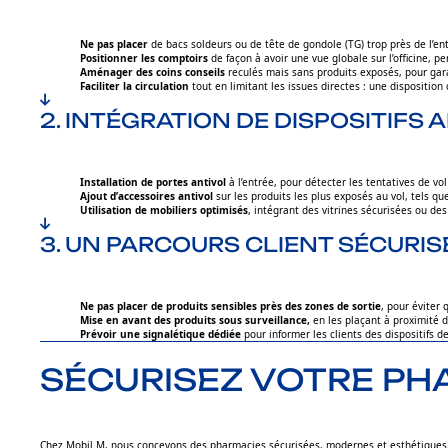
Ne pas placer
de bacs soldeurs ou de tête de gondole (TG) trop près de l’entré
Positionner les comptoirs
de façon à avoir une vue globale sur l’officine, p
Aménager des coins conseils
reculés mais sans produits exposés, pour garan
Faciliter la circulation
tout en limitant les issues directes : une dispositio
2. INTÉGRATION DE DISPOSITIFS
Installation de portes antivol
à l’entrée, pour détecter les tentatives de vo
Ajout d’accessoires antivol
sur les produits les plus exposés au vol, tels q
Utilisation de mobiliers optimisés
, intégrant des vitrines sécurisées ou de
3. UN PARCOURS CLIENT SÉCURIS
Ne pas placer de produits sensibles près des zones de sortie
, pour éviter
Mise en avant des produits sous surveillance,
en les plaçant à proximité 
Prévoir une signalétique dédiée
pour informer les clients des dispositifs d
SÉCURISEZ VOTRE PH
Chez Mobil M, nous concevons des pharmacies sécurisées, modernes et esthétiques. N