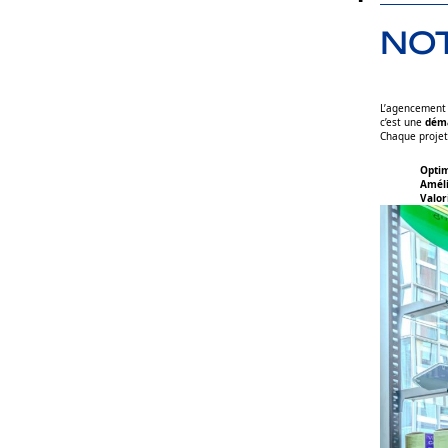
NOT
L’agencement 
c’est une
dém
Chaque projet
Optim
Améli
Valor