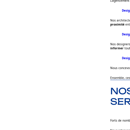
L’agencement 
Desig
Nos architect
proximité
ent
Desig
Nos designer
informer
tout
Desig
Nous concevon
Ensemble, ces
NOS
SER
Forts de nomb