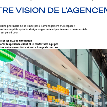
RE VISION DE L’AGENC
d’une pharmacie ne se limite pas à l’aménagement d’un espace :
arche complète
qui allie
design, ergonomie et performance commerciale
.
 est pensé pour :
iser les flux de circulation
orer l’expérience client et le confort des équipes
iser votre savoir-faire et votre image de marque