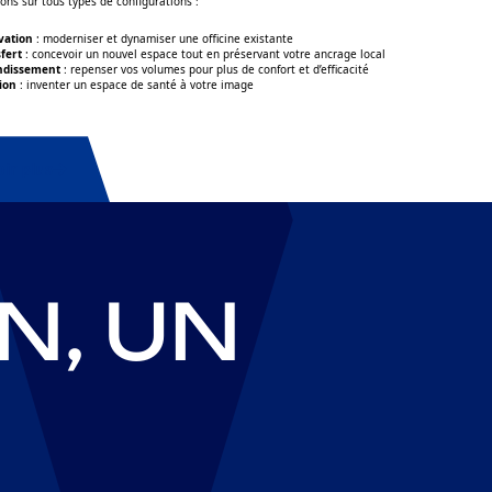
ons sur tous types de configurations :
vation
: moderniser et dynamiser une officine existante
fert
: concevoir un nouvel espace tout en préservant votre ancrage local
ndissement
: repenser vos volumes pour plus de confort et d’efficacité
ion
: inventer un espace de santé à votre image
ir plus
N, UN