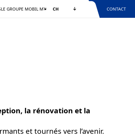
S
LE GROUPE MOBIL M
CH
CONTACT
ption, la rénovation et la
mants et tournés vers l’avenir.