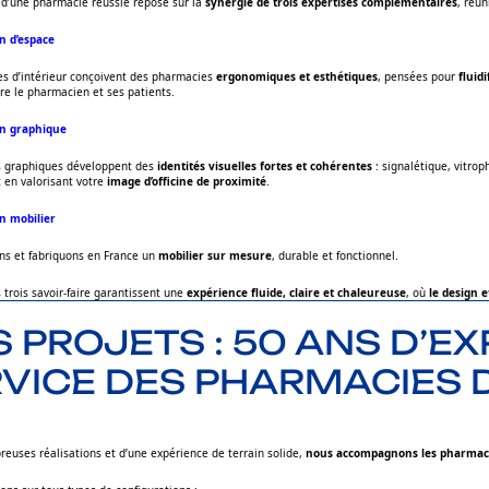
d’une pharmacie réussie repose sur la
synergie de trois expertises complémentaires
, réun
n d’espace
es d’intérieur conçoivent des pharmacies
ergonomiques et esthétiques
, pensées pour
fluidi
re le pharmacien et ses patients.
n graphique
s graphiques développent des
identités visuelles fortes et cohérentes
: signalétique, vitrop
 en valorisant votre
image d’officine de proximité
.
n mobilier
s et fabriquons en France un
mobilier sur mesure
, durable et fonctionnel.
 trois savoir-faire garantissent une
expérience fluide, claire et chaleureuse
, où
le design 
 PROJETS : 50 ANS D’E
VICE DES PHARMACIES 
reuses réalisations et d’une expérience de terrain solide,
nous accompagnons les pharmac