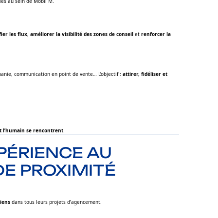
ies au sein de Mobil M.
fier les flux
,
améliorer la visibilité des zones de conseil
et
renforcer la
hanie, communication en point de vente… L’objectif :
attirer, fidéliser et
et l’humain se rencontrent
.
XPÉRIENCE AU
DE PROXIMITÉ
iens
dans tous leurs projets d’agencement.