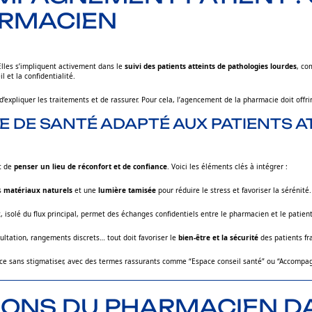
ARMACIEN
Elles s’impliquent activement dans le
suivi des patients atteints de pathologies lourdes
, co
 et la confidentialité.
, d’expliquer les traitements et de rassurer. Pour cela, l’agencement de la pharmacie doit off
DE SANTÉ ADAPTÉ AUX PATIENTS AT
t de
penser un lieu de réconfort et de confiance
. Voici les éléments clés à intégrer :
es
matériaux naturels
et une
lumière tamisée
pour réduire le stress et favoriser la sérénité.
 isolé du flux principal, permet des échanges confidentiels entre le pharmacien et le patient
sultation, rangements discrets… tout doit favoriser le
bien-être et la sécurité
des patients fra
ace sans stigmatiser, avec des termes rassurants comme “Espace conseil santé” ou “Accompa
IONS DU PHARMACIEN D