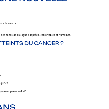
mme le cancer.
rir des zones de dialogue adaptées, confortables et humaines.
TEINTS DU CANCER ?
.
gilisés.
gnement personnalisé”.
ANS