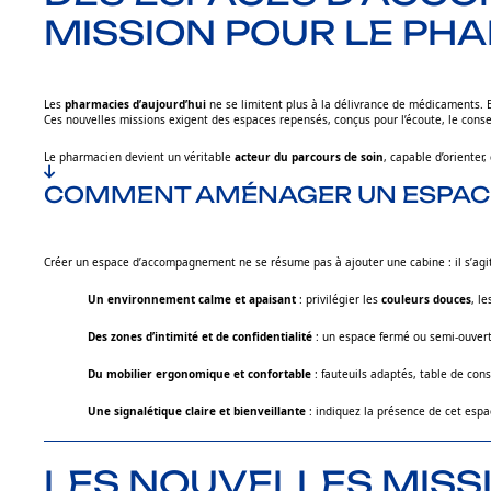
MISSION POUR LE PH
Les
pharmacies d’aujourd’hui
ne se limitent plus à la délivrance de médicaments. 
Ces nouvelles missions exigent des espaces repensés, conçus pour l’écoute, le conseil
Le pharmacien devient un véritable
acteur du parcours de soin
, capable d’orienter
COMMENT AMÉNAGER UN ESPACE 
Créer un espace d’accompagnement ne se résume pas à ajouter une cabine : il s’agi
Un environnement calme et apaisant
: privilégier les
couleurs douces
, l
Des zones d’intimité et de confidentialité
: un espace fermé ou semi-ouvert,
Du mobilier ergonomique et confortable
: fauteuils adaptés, table de con
Une signalétique claire et bienveillante
: indiquez la présence de cet esp
LES NOUVELLES MISS