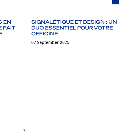
S EN
SIGNALÉTIQUE ET DESIGN : UN
A
 FAIT
DUO ESSENTIEL POUR VOTRE
D
E
OFFICINE
07
07 September 2025