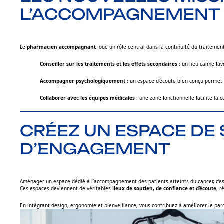
L’ACCOMPAGNEMENT 
Le
pharmacien accompagnant
joue un rôle central dans la continuité du traitement
Conseiller sur les traitements et les effets secondaires
: un lieu calme fav
Accompagner psychologiquement
: un espace d’écoute bien conçu permet d
Collaborer avec les équipes médicales
: une zone fonctionnelle facilite la 
CRÉEZ UN ESPACE DE 
D’ENGAGEMENT
Aménager un espace dédié à l’accompagnement des patients atteints du cancer, c’e
Ces espaces deviennent de véritables
lieux de soutien, de confiance et d’écoute
, 
En intégrant design, ergonomie et bienveillance, vous contribuez à améliorer le par