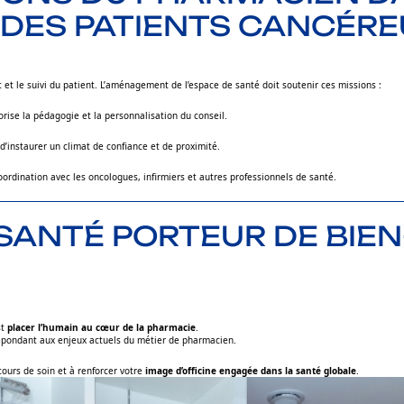
DES PATIENTS CANCÉRE
 et le suivi du patient. L’aménagement de l’espace de santé doit soutenir ces missions :
orise la pédagogie et la personnalisation du conseil.
’instaurer un climat de confiance et de proximité.
coordination avec les oncologues, infirmiers et autres professionnels de santé.
SANTÉ PORTEUR DE BIEN
st
placer l’humain au cœur de la pharmacie
.
répondant aux enjeux actuels du métier de pharmacien.
cours de soin et à renforcer votre
image d’officine engagée dans la santé globale
.