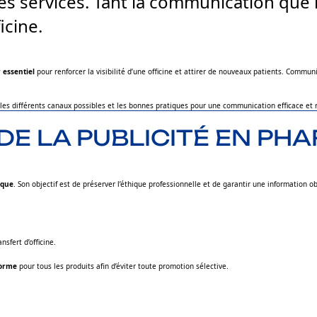
ses services. Tant la communication que la
icine.
r essentiel
pour renforcer la visibilité d’une officine et attirer de nouveaux patients. Commun
 les différents canaux possibles et les bonnes pratiques pour une communication efficace et
DE LA PUBLICITÉ EN PH
ique
. Son objectif est de préserver l’éthique professionnelle et de garantir une information ob
sfert d’officine.
iforme
pour tous les produits afin d’éviter toute promotion sélective.