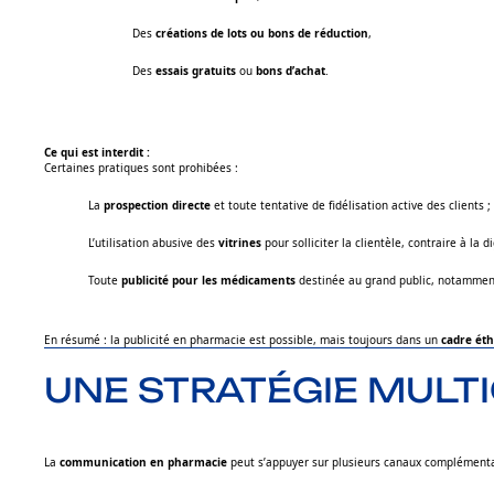
Des
créations de lots ou bons de réduction
,
Des
essais gratuits
ou
bons d’achat
.
Ce qui est interdit :
Certaines pratiques sont prohibées :
La
prospection directe
et toute tentative de fidélisation active des clients ;
L’utilisation abusive des
vitrines
pour solliciter la clientèle, contraire à la d
Toute
publicité pour les médicaments
destinée au grand public, notamment v
En résumé : la publicité en pharmacie est possible, mais toujours dans un
cadre ét
UNE STRATÉGIE MUL
La
communication en pharmacie
peut s’appuyer sur plusieurs canaux complémentair