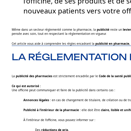
l’officine, de ses produits et de 
nouveaux patients vers votre off
Même dans un secteur réglementé comme la pharmacie, la
publicité
reste un
levie
pensée avec soin, tout en respectant la réglementation en vigueur.
Cet article vous aide à comprendre les règles encadrant la
publicité en pharmacie
,
LA RÉGLEMENTATION 
La
publicité des pharmacies
est strictement encadrée par le
Code de la santé publ
Ce qui est autorisé :
Une officine peut communiquer et faire de la publicité dans certains cas :
Annonces légales
: en cas de changement de titulaire, de création ou de tran
Publicité à l’intérieur de la pharmacie
: elle doit être
claire, lisible et un
À l’intérieur de l’officine, vous pouvez informer sur :
Des
réductions de prix
,