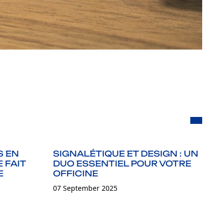
S EN
SIGNALÉTIQUE ET DESIGN : UN
A
 FAIT
DUO ESSENTIEL POUR VOTRE
D
E
OFFICINE
07
07 September 2025