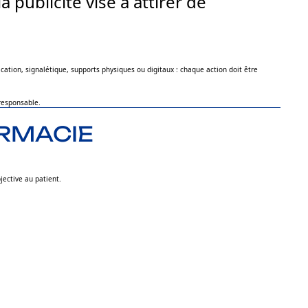
 publicité vise à attirer de
ication, signalétique, supports physiques ou digitaux : chaque action doit être
 responsable.
ARMACIE
jective au patient.