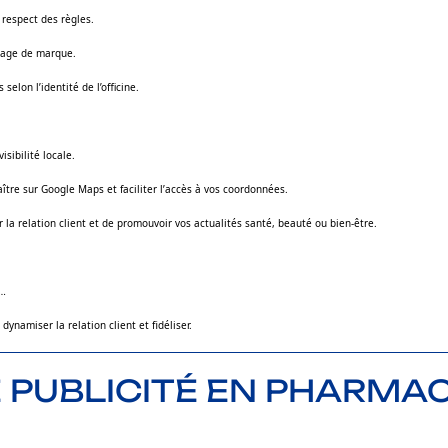
e respect des règles.
image de marque.
selon l’identité de l’officine.
isibilité locale.
aître sur Google Maps et faciliter l’accès à vos coordonnées.
a relation client et de promouvoir vos actualités santé, beauté ou bien-être.
é…
ynamiser la relation client et fidéliser.
 PUBLICITÉ EN PHARMAC