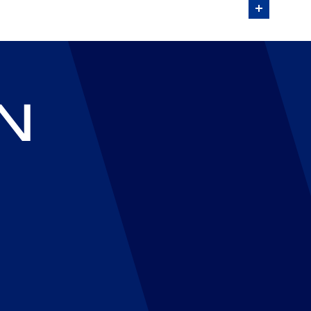
uestro socio metalúrgico situado en Francia.
N