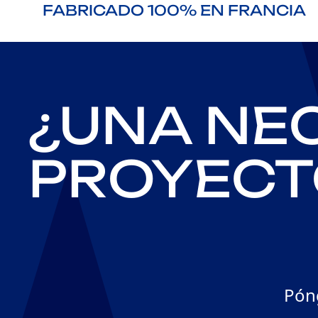
FABRICADO 100% EN FRANCIA
Nuestros muebles de madera estándar o a medida se fabrican en nuestros
tall
¿UNA NEC
PROYECT
Pón