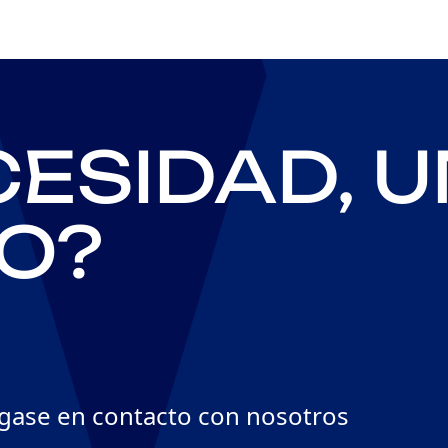
eres
de Machecoul (44) y nuestra gama de muebles de metal se ha diseñado en exclusiva con n
ESIDAD, U
O?
gase en contacto con nosotros